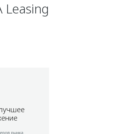
Leasing
 лучшее
жение
еров рынка