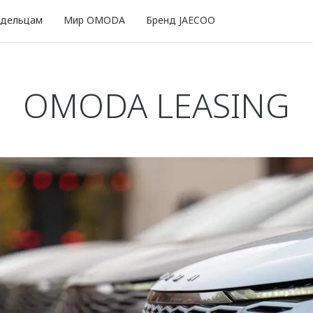
адельцам
Мир OMODA
Бренд JAECOO
OMODA LEASING