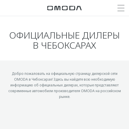
ОФИЦИАЛЬНЫЕ ДИЛЕРЫ
Покупателям
Мир OMODA
Владельцам
Модели
В ЧЕБОКСАРАХ
C5
Выбор и покупка
Сервис
О бренде
от 2 299 000 ₽*
Сравнить комплектации
Сервисные акции
Награды бренда
Записаться на тест-драйв
Записаться на сервис
Партнерства и конкурсы
Добро пожаловать на официальную страницу дилерской сети
C7
OMODA в Чебоксарах! Здесь вы найдете всю необходимую
Cпецпредложения
Кузовной ремонт
СМИ о нас
информацию об официальных дилерах, которые представляют
от 2 739 000 ₽*
современные автомобили производителя OMODA на российском
Прайс-листы
Дилеры
Блог
рынке.
Видеообзоры
Кредитование и страхование
Поддержка
Истории владельцев
Кредитные программы
Помощь на дороге
Для прессы
Страхование
Гарантия
Стать дилером