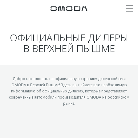
ОФИЦИАЛЬНЫЕ ДИЛЕРЫ
Покупателям
Мир OMODA
Владельцам
Модели
В ВЕРХНЕЙ ПЫШМЕ
C5
Выбор и покупка
Сервис
О бренде
от 2 299 000 ₽*
Сравнить комплектации
Сервисные акции
Награды бренда
Записаться на тест-драйв
Записаться на сервис
Партнерства и конкурсы
Добро пожаловать на официальную страницу дилерской сети
OMODA в Верхней Пышме! Здесь вы найдете всю необходимую
C7
Cпецпредложения
Кузовной ремонт
СМИ о нас
информацию об официальных дилерах, которые представляют
от 2 739 000 ₽*
современные автомобили производителя OMODA на российском
Прайс-листы
Дилеры
Блог
рынке.
Видеообзоры
Кредитование и страхование
Поддержка
Истории владельцев
Кредитные программы
Помощь на дороге
Для прессы
Страхование
Гарантия
Стать дилером