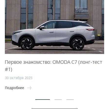
Первое знакомство: OMODA C7 (лонг-тест
Э
#1)
29
30 октября 2025
По
Подробнее