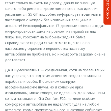
стоит только выехать на дорогу, давно не знавшую
OMODA C5
какого-либо ремонта, кроме «ямочного», как идиллия
рассыпается: S5 GT подробно информирует водителя и
пассажиров о каждой без исключения трещинке в
асфальте! Низкопрофильные 17-дюмовые колеса находят
микронеровности даже на ровном, на первый взгляд,
покрытии, грохочет на выбоинах задняя балка.
Справедливости ради стоит отметить, что на по-
настоящему серьезных неровностях подвеску
автомобиля не пробивает, но и комфорта седокам она не
доставляет.
Да и шумоизоляция — средненькая, хотя на презентации
нас уверяли, что над этим аспектом создатели машины
поработали особо. В основном солируют
аэродинамические шумы, но и колесные арки
изолированы, мягко говоря, не идеально. Да и сами шины,
хоть и называются Giti Comfort F22, на деле особым
комфортом автомобиль не наделяют: гудят на любом
асфальте, кроме свежеуложенного, и активно собирают