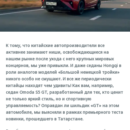
Кредитный калькулятор
Дополнительная техническая поддержка
Задать вопрос
Руководства по эксплуатации
Корпоративным клиентам
Ключевые клиенты OMODA
Клиентская поддержка
Корпоративные продажи
Онлайн-сервисы
Клуб OMODA
OMODA Лизинг
Приложение владельцев OMODA
Приложение владельцев OMODA
К тому, что китайские автопроизводители все
Трейд-ин
Клуб владельцев OMODA
активнее занимают ниши, освобождающиеся на
Аксессуары
Калькулятор трейд-ин
нашем рынке после ухода с него крупных мировых
Новости
концернов, мы уже привыкли. И даже седаны Hongqi в
Одежда и сувениры
роли аналогов моделей «Большой немецкой тройки»
Правовая информация
Оригинальные аксессуары
никого особо не смущают. И все же периодически
Запчасти
китайцы находят чем удивить! Как вам, например,
Технологии
седан Omoda S5 GT, разработанный для тех, кто ценит
не только яркий стиль, но и спортивную
Обратная связь
управляемость? Оправдан ли шильдик «GT» на этом
автомобиле, мы выясняли в рамках премьерного теста
новинки, прошедшего в Татарстане.