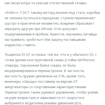
как писал когда-то классик отечественной сатиры.
«Робот» 7-DCT такому мотору вполне под стать: коробка
не склонна путаться в передачах, ступени переключает
шустро и практически незаметно, вовремя сбрасывает
передачу-другую при обгоне. И не докучает
подергиваниями в пробках. Кажется, научились китайцы
настраивать «роботы»! Или задачу поставщикам
корректно ставить…
Подвеска S5 GT осталась той же, что и у обычного S5, с
точки зрения конструктивной схемы (стойки McPherson
спереди, торсионная балка сзади), но была
модернизирована и перенастроена. В частности,
жесткость пружин увеличена на 21%, кроме того,
инженеры «Омоды» поставили на версию GT
амортизаторы со спортивными характеристиками.
Перенастроено также рулевое управление, чтобы усилие
на руле возрастало в зависимости от скорости и
выбранного водителем режима движения (Eco,