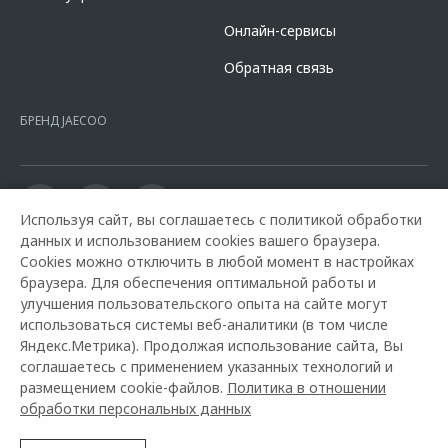
кредита в разделе «Кредит на покупку автомобиля у дилера» на
сайте банка
https://alfabank.ru/get-money/auto-loan/dealers/?
Онлайн-сервисы
platformId=alfasite
Кредит предоставляет АО Альфа-Банк. ИНН
7728168971 ОГРН 1027700067328 место нахождение 107078, г.
Обратная связь
Москва, ул. Каланчевская, д. 27. Ген.лицензия ЦБ РФ № 1326 от
16.01.2015. Предложение ограничено и не является публичной
офертой.
БРЕНД JAECOO
Используя сайт, вы соглашаетесь с политикой обработки
данных и использованием cookies вашего браузера.
Cookies можно отключить в любой момент в настройках
браузера. Для обеспечения оптимальной работы и
улучшения пользовательского опыта на сайте могут
использоваться системы веб-аналитики (в том числе
Яндекс.Метрика). Продолжая использование сайта, Вы
Горячая линия OMODA:
8 800 600 1 888
соглашаетесь с применением указанных технологий и
размещением cookie-файлов.
Политика в отношении
© 2026 ООО «ДЖЕЙЛЭНД РУС»
обработки персональных данных
Контакты
Правовая информация
Архивные модели