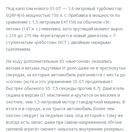
Под капотом нового S5 GT — 1,6-литровый турбомотор
SQRF4J16 мощностью 150 л. с. Прибавка в мощности по
сравнению с 1,5-литровым E4T15B на обычном «Эс-
пятом» (147 л. с.) невелика, зато крутящий момент вырос
с 210 до 275 Нм. Агрегатируется новый двигатель с 7-
ступенчатым «роботом» DCT с двойным «мокрым»
сцеплением.
На ходу дополнительные 65 «ньютонов» оказались
весьма и весьма ощутимы! И дело даже не в пресловутых
секундах, за которые автомобиль разгоняется с места до
«сотни» (хотя и это упражнение S5 GT проделывает
быстрее обычного S5: 7,5 секунды против 9,7). Двигатель
седана в версии GT эластичнее и крутится он веселее и
охотнее, чем 1,5-литровый мотор стандартной машины. В
итоге и в городе, и на трассе автомобиль более чем
охотно следует за педалью газа, под которой к тому же
всегда есть запас: даже при самом напряженном обгоне
силовой агрегат сможет «изыскать внутренние резервы»,