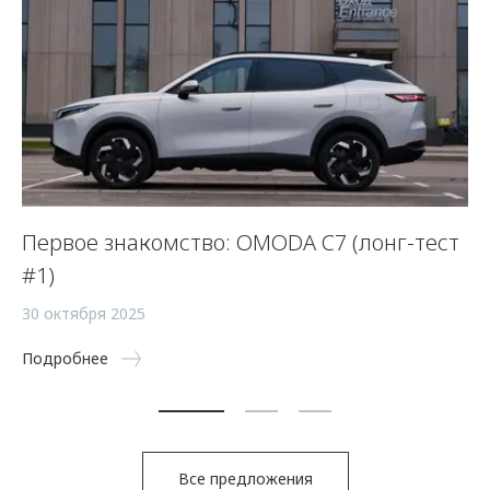
Первое знакомство: OMODA C7 (лонг-тест
Э
#1)
29
30 октября 2025
По
Подробнее
Все предложения