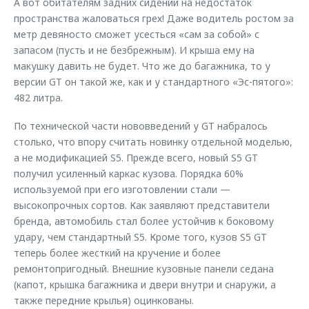
А вот обитателям задних сидений на недостаток
пространства жаловаться грех! Даже водитель ростом за
метр девяносто сможет усесться «сам за собой» с
запасом (пусть и не безбрежным). И крыша ему на
макушку давить не будет. Что же до багажника, то у
версии GT он такой же, как и у стандартного «Эс-пятого»:
482 литра.
По технической части нововведений у GT набралось
столько, что впору считать новинку отдельной моделью,
а не модификацией S5. Прежде всего, новый S5 GT
получил усиленный каркас кузова. Порядка 60%
используемой при его изготовлении стали —
высокопрочных сортов. Как заявляют представители
бренда, автомобиль стал более устойчив к боковому
удару, чем стандартный S5. Кроме того, кузов S5 GT
теперь более жесткий на кручение и более
ремонтопригодный. Внешние кузовные панели седана
(капот, крышка багажника и двери внутри и снаружи, а
также передние крылья) оцинкованы.