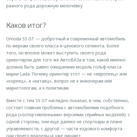
разного рода дорожную мелочевку.
Каков итог?
Omoda S5 GT — добротный и современный автомобиль
по меркам своего класса и ценового сегмента. Более
того, он вполне может выступить своего рода
ориентиром для того же АвтоВАЗа в том, какой именно
должна быть давно ожидаемая модель гольф-класса
марки Lada. Почему ориентир этот — не «европеец» или
«кореец», а «китаец», вопрос не к инженерам или
маркетологам, а к политикам.
Вместе с тем S5 GT наглядно показал, в чем, собственно,
состоит главная проблема с автомобилями подобного
рода («оспортивленными» версиями серийных моделей): с
одной стороны, они еще далеко не спорткары в плане
управляемости, с другой — части ездового комфорта
они своего владельца уже лишают.