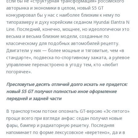
Если бы не «структурная трансформация» российского
авторынка и экономики в целом, новый S5 GT
конкурировал бы у нас с наиболее близким к нему по
типоразмеру и духу корейским седаном Hyundai Elantra N
Line. Последний, конечно, мощнее, но идеологически это
весьма и весьма близкие модели, созданные по
классическому для подобных автомобилей рецепту.
Двигатели у них — более мощные и тяговитые, чем «в
стандарте», подвеска по-спортивному зажата, а рулевое
управление перенастроено в угоду тем, кто «любит
погорячее».
Пресловутые десять отличий долго искать не придется:
новый S5 GT получил полностью иное оформление
передней и задней части
В транспортном потоке опознать GT-версию «Эс-пятого»
проще всего при взгляде анфас: седан получил новые
фары, бампер и радиаторную решетку. Последняя
напоминает по форме лексусовское «веретено», да и в