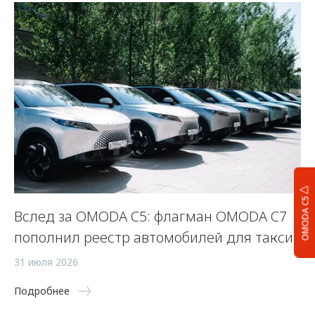
OMODA C5
Вслед за OMODA C5: флагман OMODA C7
С
пополнил реестр автомобилей для такси
п
а
31 июля 2026
5 
Подробнее
По