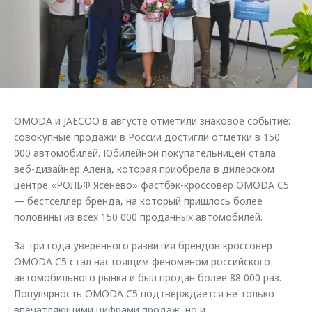
Кредитный калькулятор
Дополнительная техническая поддержка
Задать вопрос
Руководства по эксплуатации
Корпоративным клиентам
Ключевые клиенты OMODA
Клиентская поддержка
Корпоративные продажи
Онлайн-сервисы
Клуб OMODA
OMODA Лизинг
Приложение владельцев OMODA
Приложение владельцев OMODA
Трейд-ин
Клуб владельцев OMODA
OMODA и JAECOO в августе отметили знаковое событие:
Аксессуары
Калькулятор трейд-ин
совокупные продажи в России достигли отметки в 150
Новости
000 автомобилей. Юбилейной покупательницей стала
Одежда и сувениры
веб-дизайнер Алена, которая приобрела в дилерском
Правовая информация
Оригинальные аксессуары
центре «РОЛЬФ Ясенево» фастбэк-кроссовер OMODA C5
— бестселлер бренда, на который пришлось более
Запчасти
Технологии
половины из всех 150 000 проданных автомобилей.
Обратная связь
За три года уверенного развития брендов кроссовер
OMODA C5 стал настоящим феноменом российского
автомобильного рынка и был продан более 88 000 раз.
Популярность OMODA C5 подтверждается не только
впечатляющими цифрами продаж, но и