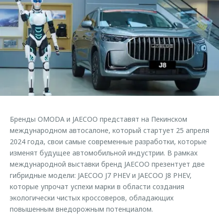
Кредитный калькулятор
Дополнительная техническая поддержка
Задать вопрос
Руководства по эксплуатации
Корпоративным клиентам
Ключевые клиенты OMODA
Клиентская поддержка
Корпоративные продажи
Онлайн-сервисы
Клуб OMODA
OMODA Лизинг
Приложение владельцев OMODA
Приложение владельцев OMODA
Трейд-ин
Клуб владельцев OMODA
Аксессуары
Калькулятор трейд-ин
Новости
Одежда и сувениры
Бренды OMODA и JAECOO представят на Пекинском
Правовая информация
Оригинальные аксессуары
международном автосалоне, который стартует 25 апреля
Запчасти
2024 года, свои самые современные разработки, которые
Технологии
изменят будущее автомобильной индустрии. В рамках
международной выставки бренд JAECOO презентует две
Обратная связь
гибридные модели: JAECOO J7 PHEV и JAECOO J8 PHEV,
которые упрочат успехи марки в области создания
экологически чистых кроссоверов, обладающих
повышенным внедорожным потенциалом.