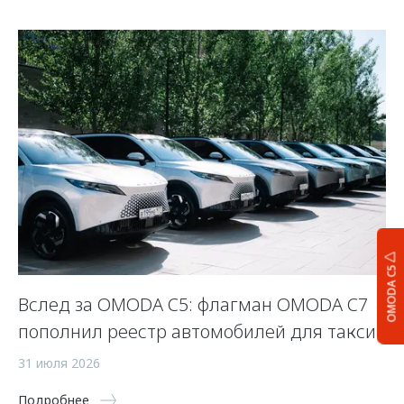
OMODA C5
Вслед за OMODA C5: флагман OMODA C7
С
пополнил реестр автомобилей для такси
п
а
31 июля 2026
5 
Подробнее