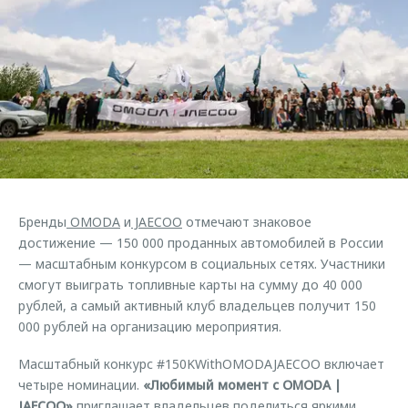
Кредитный калькулятор
Дополнительная техническая поддержка
Задать вопрос
Руководства по эксплуатации
Корпоративным клиентам
Ключевые клиенты OMODA
Клиентская поддержка
Корпоративные продажи
Онлайн-сервисы
Клуб OMODA
OMODA Лизинг
Приложение владельцев OMODA
Приложение владельцев OMODA
Трейд-ин
Клуб владельцев OMODA
Аксессуары
Калькулятор трейд-ин
Новости
Одежда и сувениры
Бренды
OMODA
и
JAECOO
отмечают знаковое
Правовая информация
Оригинальные аксессуары
достижение — 150 000 проданных автомобилей в России
Запчасти
— масштабным конкурсом в социальных сетях. Участники
Технологии
смогут выиграть топливные карты на сумму до 40 000
рублей, а самый активный клуб владельцев получит 150
Обратная связь
000 рублей на организацию мероприятия.
Масштабный конкурс #150KWithOMODAJAECOO включает
четыре номинации.
«Любимый момент с OMODA |
JAECOO»
приглашает владельцев поделиться яркими