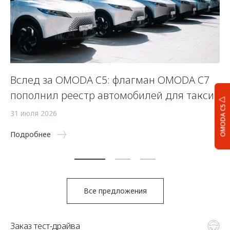
Вслед за OMODA C5: флагман OMODA C7
С
пополнил реестр автомобилей для такси
п
OMODA C5
а
31 июля 2026
5 
Подробнее
По
Все предложения
Заказ тест-драйва