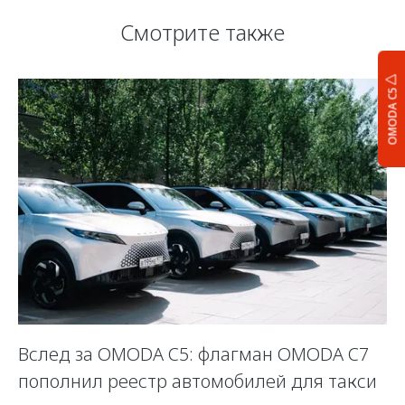
Смотрите также
OMODA C5
Вслед за OMODA C5: флагман OMODA C7
С
пополнил реестр автомобилей для такси
п