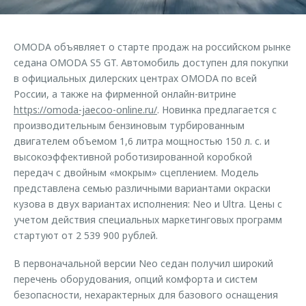
Кредитный калькулятор
Дополнительная техническая поддержка
Задать вопрос
Руководства по эксплуатации
Корпоративным клиентам
Ключевые клиенты OMODA
OMODA объявляет о старте продаж на российском рынке
Клиентская поддержка
Корпоративные продажи
седана OMODA S5 GT. Автомобиль доступен для покупки
Онлайн-сервисы
в официальных дилерских центрах OMODA по всей
Клуб OMODA
OMODA Лизинг
Приложение владельцев OMODA
России, а также на фирменной онлайн-витрине
Приложение владельцев OMODA
https://omoda-jaecoo-online.ru/
. Новинка предлагается с
Трейд-ин
Клуб владельцев OMODA
производительным бензиновым турбированным
Аксессуары
Калькулятор трейд-ин
двигателем объемом 1,6 литра мощностью 150 л. с. и
Новости
Одежда и сувениры
высокоэффективной роботизированной коробкой
передач с двойным «мокрым» сцеплением. Модель
Правовая информация
Оригинальные аксессуары
представлена семью различными вариантами окраски
Запчасти
кузова в двух вариантах исполнения: Neo и Ultra. Цены с
Технологии
учетом действия специальных маркетинговых программ
стартуют от 2 539 900 рублей.
Обратная связь
В первоначальной версии Neo седан получил широкий
перечень оборудования, опций комфорта и систем
безопасности, нехарактерных для базового оснащения