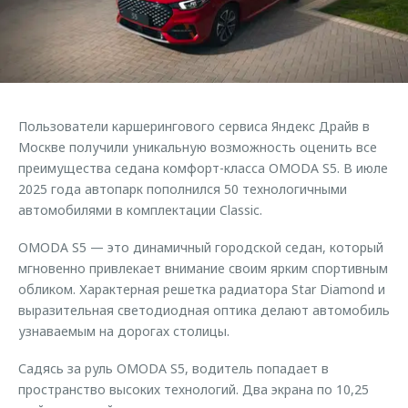
Кредитный калькулятор
Дополнительная техническая поддержка
Задать вопрос
Руководства по эксплуатации
Корпоративным клиентам
Ключевые клиенты OMODA
Клиентская поддержка
Корпоративные продажи
Онлайн-сервисы
Клуб OMODA
OMODA Лизинг
Приложение владельцев OMODA
Пользователи каршерингового сервиса Яндекс Драйв в
Приложение владельцев OMODA
Москве получили уникальную возможность оценить все
Трейд-ин
Клуб владельцев OMODA
преимущества седана комфорт-класса OMODA S5. В июле
Аксессуары
Калькулятор трейд-ин
2025 года автопарк пополнился 50 технологичными
Новости
Одежда и сувениры
автомобилями в комплектации Classic.
Правовая информация
Оригинальные аксессуары
OMODA S5 — это динамичный городской седан, который
Запчасти
мгновенно привлекает внимание своим ярким спортивным
Технологии
обликом. Характерная решетка радиатора Star Diamond и
выразительная светодиодная оптика делают автомобиль
Обратная связь
узнаваемым на дорогах столицы.
Садясь за руль OMODA S5, водитель попадает в
пространство высоких технологий. Два экрана по 10,25