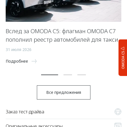
Вслед за OMODA C5: флагман OMODA C7
С
пополнил реестр автомобилей для такси
п
а
31 июля 2026
OMODA C5
5 
Подробнее
По
Все предложения
Заказ тест-драйва
Оригинальные аксессуары