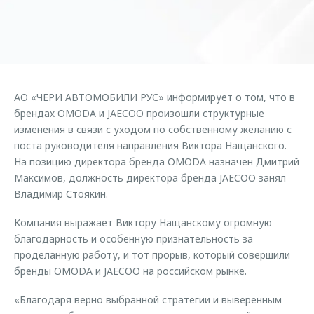
Кредитный калькулятор
Дополнительная техническая поддержка
Задать вопрос
Руководства по эксплуатации
Корпоративным клиентам
Ключевые клиенты OMODA
Клиентская поддержка
Корпоративные продажи
Онлайн-сервисы
Клуб OMODA
OMODA Лизинг
Приложение владельцев OMODA
АО «ЧЕРИ АВТОМОБИЛИ РУС» информирует о том, что в
Приложение владельцев OMODA
брендах OMODA и JAECOO произошли структурные
Трейд-ин
Клуб владельцев OMODA
изменения в связи с уходом по собственному желанию с
Аксессуары
Калькулятор трейд-ин
поста руководителя направления Виктора Нащанского.
Новости
Одежда и сувениры
На позицию директора бренда OMODA назначен Дмитрий
Максимов, должность директора бренда JAECOO занял
Правовая информация
Оригинальные аксессуары
Владимир Стоякин.
Запчасти
Технологии
Компания выражает Виктору Нащанскому огромную
благодарность и особенную признательность за
Обратная связь
проделанную работу, и тот прорыв, который совершили
бренды OMODA и JAECOO на российском рынке.
«Благодаря верно выбранной стратегии и выверенным