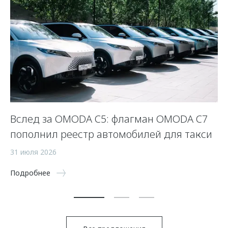
Вслед за OMODA C5: флагман OMODA C7
С
пополнил реестр автомобилей для такси
п
а
31 июля 2026
5 
Подробнее
По