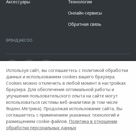
Аксессуары
Технологии
кредита в разделе «Кредит на покупку автомобиля у дилера» на
сайте банка
https://alfabank.ru/get-money/auto-loan/dealers/?
Онлайн-сервисы
platformId=alfasite
Кредит предоставляет АО Альфа-Банк. ИНН
7728168971 ОГРН 1027700067328 место нахождение 107078, г.
Обратная связь
Москва, ул. Каланчевская, д. 27. Ген.лицензия ЦБ РФ № 1326 от
16.01.2015. Предложение ограничено и не является публичной
офертой.
БРЕНД JAECOO
Используя сайт, вы соглашаетесь с политикой обработки
данных и использованием cookies вашего браузера.
Cookies можно отключить в любой момент в настройках
браузера. Для обеспечения оптимальной работы и
улучшения пользовательского опыта на сайте могут
использоваться системы веб-аналитики (в том числе
Яндекс.Метрика). Продолжая использование сайта, Вы
Горячая линия OMODA:
8 800 600 1 888
соглашаетесь с применением указанных технологий и
размещением cookie-файлов.
Политика в отношении
© 2026 ООО «ДЖЕЙЛЭНД РУС»
обработки персональных данных
Контакты
Правовая информация
Архивные модели