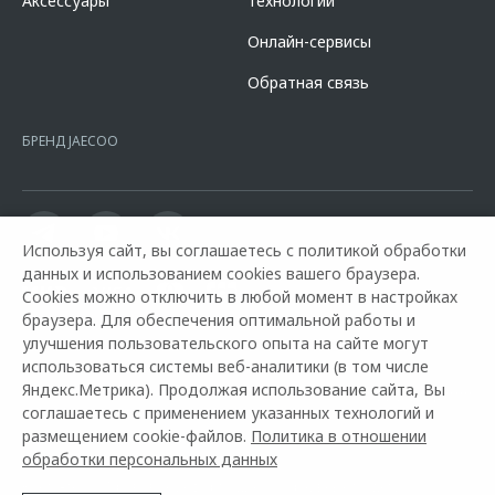
Аксессуары
Технологии
кредита в разделе «Кредит на покупку автомобиля у дилера» на
сайте банка
https://alfabank.ru/get-money/auto-loan/dealers/?
Онлайн-сервисы
platformId=alfasite
Кредит предоставляет АО Альфа-Банк. ИНН
7728168971 ОГРН 1027700067328 место нахождение 107078, г.
Обратная связь
Москва, ул. Каланчевская, д. 27. Ген.лицензия ЦБ РФ № 1326 от
16.01.2015. Предложение ограничено и не является публичной
офертой.
БРЕНД JAECOO
Используя сайт, вы соглашаетесь с политикой обработки
данных и использованием cookies вашего браузера.
Cookies можно отключить в любой момент в настройках
браузера. Для обеспечения оптимальной работы и
улучшения пользовательского опыта на сайте могут
использоваться системы веб-аналитики (в том числе
Яндекс.Метрика). Продолжая использование сайта, Вы
Горячая линия OMODA:
8 800 600 1 888
соглашаетесь с применением указанных технологий и
размещением cookie-файлов.
Политика в отношении
© 2026 ООО «ДЖЕЙЛЭНД РУС»
обработки персональных данных
Контакты
Правовая информация
Архивные модели