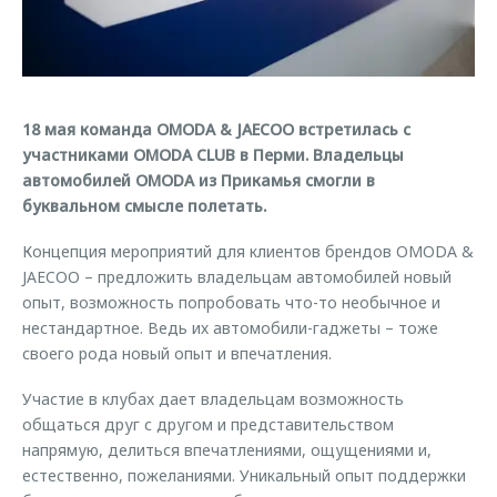
Кредитный калькулятор
Дополнительная техническая поддержка
Задать вопрос
Руководства по эксплуатации
Корпоративным клиентам
Ключевые клиенты OMODA
Клиентская поддержка
Корпоративные продажи
Онлайн-сервисы
Клуб OMODA
18 мая команда OMODA & JAECOO встретилась с
OMODA Лизинг
Приложение владельцев OMODA
участниками OMODA CLUB в Перми. Владельцы
Приложение владельцев OMODA
автомобилей OMODA из Прикамья смогли в
Трейд-ин
Клуб владельцев OMODA
буквальном смысле полетать.
Аксессуары
Калькулятор трейд-ин
Новости
Концепция мероприятий для клиентов брендов OMODA &
Одежда и сувениры
JAECOO – предложить владельцам автомобилей новый
Правовая информация
Оригинальные аксессуары
опыт, возможность попробовать что-то необычное и
Запчасти
нестандартное. Ведь их автомобили-гаджеты – тоже
Технологии
своего рода новый опыт и впечатления.
Обратная связь
Участие в клубах дает владельцам возможность
общаться друг с другом и представительством
напрямую, делиться впечатлениями, ощущениями и,
естественно, пожеланиями. Уникальный опыт поддержки