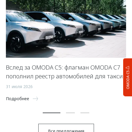
Вслед за OMODA C5: флагман OMODA C7
С
OMODA C5
пополнил реестр автомобилей для такси
п
а
31 июля 2026
5 
Подробнее
По
Все предложения