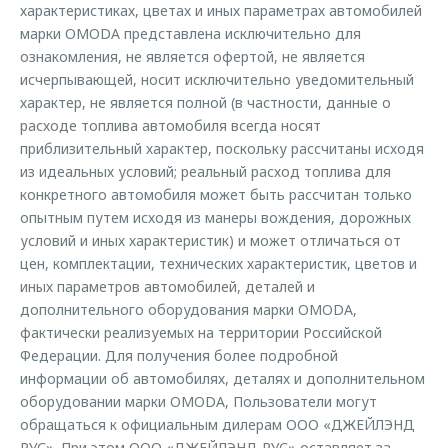
Кредитный калькулятор
Дополнительная техническая поддержка
характеристиках, цветах и иных параметрах автомобилей
Задать вопрос
марки OMODA представлена исключительно для
Руководства по эксплуатации
Корпоративным клиентам
Ключевые клиенты OMODA
ознакомления, не является офертой, не является
Клиентская поддержка
исчерпывающей, носит исключительно уведомительный
Корпоративные продажи
Онлайн-сервисы
характер, не является полной (в частности, данные о
Клуб OMODA
OMODA Лизинг
расходе топлива автомобиля всегда носят
Приложение владельцев OMODA
приблизительный характер, поскольку рассчитаны исходя
Приложение владельцев OMODA
Трейд-ин
Клуб владельцев OMODA
из идеальных условий; реальный расход топлива для
Аксессуары
конкретного автомобиля может быть рассчитан только
Калькулятор трейд-ин
Новости
опытным путем исходя из манеры вождения, дорожных
Одежда и сувениры
условий и иных характеристик) и может отличаться от
Правовая информация
Оригинальные аксессуары
цен, комплектации, технических характеристик, цветов и
иных параметров автомобилей, деталей и
Запчасти
Технологии
дополнительного оборудования марки OMODA,
фактически реализуемых на территории Российской
Обратная связь
Федерации. Для получения более подробной
информации об автомобилях, деталях и дополнительном
оборудовании марки OMODA, Пользователи могут
обращаться к официальным дилерам ООО «ДЖЕЙЛЭНД
РУС». При этом ООО «ДЖЕЙЛЭНД РУС» оставляет за