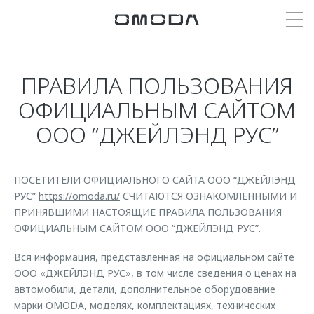
ПРАВИЛА ПОЛЬЗОВАНИЯ
Покупателям
Мир OMODA
Владельцам
Модели
ОФИЦИАЛЬНЫМ САЙТОМ
ООО “ДЖЕЙЛЭНД РУС”
C5
Выбор и покупка
Сервис
О бренде
от 2 299 000 ₽*
Сравнить комплектации
Сервисные акции
Награды бренда
Записаться на тест-драйв
Записаться на сервис
Партнерства и конкурсы
ПОСЕТИТЕЛИ ОФИЦИАЛЬНОГО САЙТА ООО “ДЖЕЙЛЭНД
C7
РУС”
https://omoda.ru/
СЧИТАЮТСЯ ОЗНАКОМЛЕННЫМИ И
Cпецпредложения
Кузовной ремонт
СМИ о нас
ПРИНЯВШИМИ НАСТОЯЩИЕ ПРАВИЛА ПОЛЬЗОВАНИЯ
от 2 739 000 ₽*
Прайс-листы
Дилеры
Блог
ОФИЦИАЛЬНЫМ САЙТОМ ООО “ДЖЕЙЛЭНД РУС”.
Видеообзоры
Кредитование и страхование
Поддержка
Вся информация, представленная на официальном сайте
Истории владельцев
ООО «ДЖЕЙЛЭНД РУС», в том числе сведения о ценах на
Кредитные программы
Помощь на дороге
Для прессы
автомобили, детали, дополнительное оборудование
Страхование
Гарантия
марки OMODA, моделях, комплектациях, технических
Стать дилером